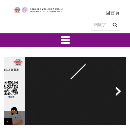
跳
到
回首頁
主
要
內
☰
容
區